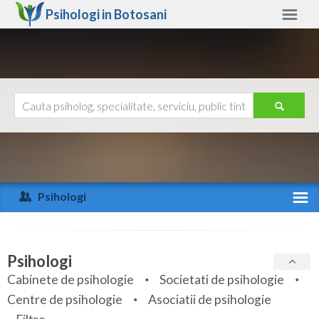
Psihologi in
Botosani
Botosani
Alte judete
Ajutor
Contact
Alba
Arad
Psihologi
Arges
Activitate recenta
Bacau
Specialitati
Psihologi
Bihor
Cabinete de psihologie
Societati de psihologie
Servicii
Centre de psihologie
Asociatii de psihologie
Bistrita-Nasaud
Articole