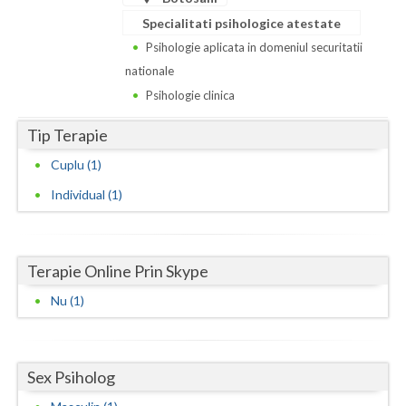
Dolj
Specialitati psihologice atestate
Galati
Psihologie aplicata in domeniul securitatii
nationale
Giurgiu
Psihologie clinica
Gorj
Tip Terapie
Harghita
Cuplu (1)
Hunedoara
Individual (1)
Ialomita
Iasi
Terapie Online Prin Skype
Ilfov
Nu (1)
Maramures
Mehedinti
Sex Psiholog
Mures