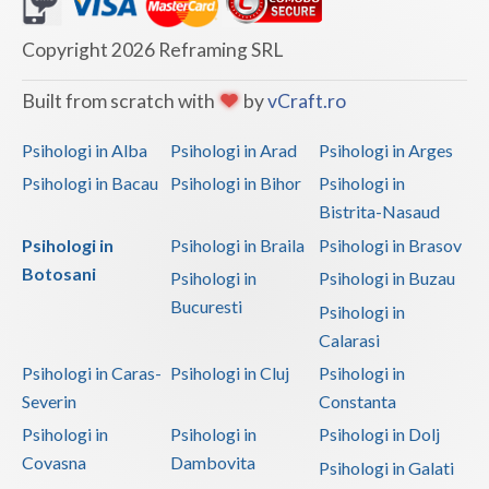
Vaslui
Copyright 2026 Reframing SRL
Vrancea
Built from scratch with
by
vCraft.ro
Psihologi in Alba
Psihologi in Arad
Psihologi in Arges
Psihologi in Bacau
Psihologi in Bihor
Psihologi in
Bistrita-Nasaud
Psihologi in
Psihologi in Braila
Psihologi in Brasov
Botosani
Psihologi in
Psihologi in Buzau
Bucuresti
Psihologi in
Calarasi
Psihologi in Caras-
Psihologi in Cluj
Psihologi in
Severin
Constanta
Psihologi in
Psihologi in
Psihologi in Dolj
Covasna
Dambovita
Psihologi in Galati