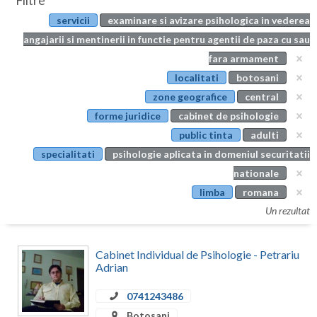
Filtre
Botosani
servicii
examinare si avizare psihologica in vederea
Evenimente
Braila
angajarii si mentinerii in functie pentru agentii de paza cu sau
Cabinet
fara armament
Brasov
localitati
botosani
Membri
Bucuresti
zone geografice
central
forme juridice
cabinet de psihologie
Buzau
public tinta
adulti
Calarasi
specialitati
psihologie aplicata in domeniul securitatii
nationale
Caras-Severin
limba
romana
Cluj
Un rezultat
Constanta
Cabinet Individual de Psihologie - Petrariu
Covasna
Adrian
Dambovita
0741243486
Botosani