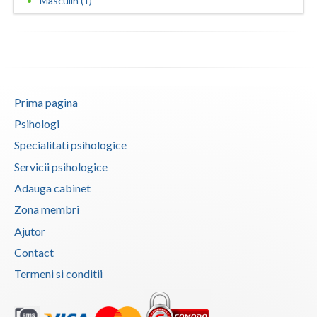
Masculin (1)
Neamt
Olt
Prahova
Prima pagina
Salaj
Psihologi
Satu-Mare
Specialitati psihologice
Servicii psihologice
Sibiu
Adauga cabinet
Suceava
Zona membri
Teleorman
Ajutor
Timis
Contact
Termeni si conditii
Tulcea
Valcea