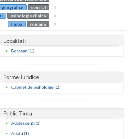
Buzau
 geografice
central
ti
psihologie clinica
Calarasi
limba
romana
Caras-Severin
Localitati
Cluj
Botosani (1)
Constanta
Covasna
Forme Juridice
Dambovita
Cabinet de psihologie (1)
Dolj
Galati
Public Tinta
Giurgiu
Adolescenti (1)
Gorj
Adulti (1)