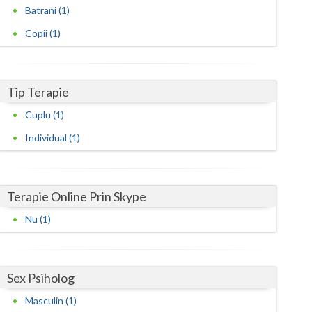
Harghita
Batrani (1)
Hunedoara
Copii (1)
Ialomita
Iasi
Tip Terapie
Ilfov
Cuplu (1)
Individual (1)
Maramures
Mehedinti
Terapie Online Prin Skype
Mures
Nu (1)
Neamt
Olt
Sex Psiholog
Prahova
Masculin (1)
Salaj