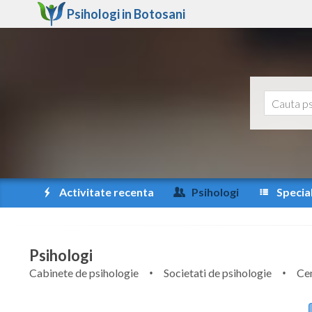
Psihologi in
Botosani
Activitate recenta
Psihologi
Special
Psihologi
Cabinete de psihologie
Societati de psihologie
Cen