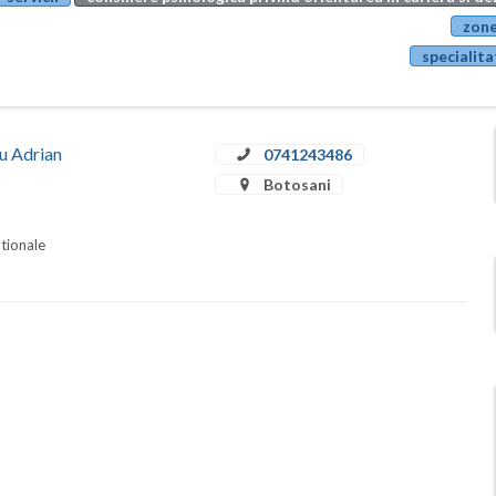
zone
specialita
iu Adrian
0741243486
Botosani
ationale