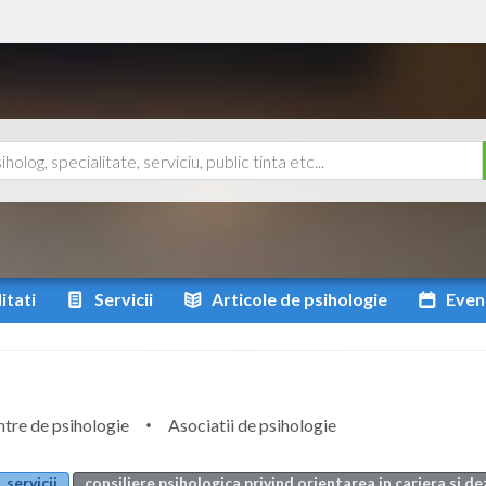
itati
Servicii
Articole
de psihologie
Even
tre de psihologie
Asociatii de psihologie
servicii
consiliere psihologica privind orientarea in cariera si d