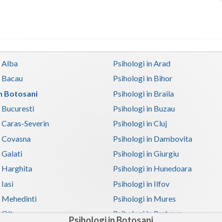
n Alba
Psihologi in Arad
n Bacau
Psihologi in Bihor
in Botosani
Psihologi in Braila
n Bucuresti
Psihologi in Buzau
n Caras-Severin
Psihologi in Cluj
n Covasna
Psihologi in Dambovita
 Galati
Psihologi in Giurgiu
n Harghita
Psihologi in Hunedoara
 Iasi
Psihologi in Ilfov
n Mehedinti
Psihologi in Mures
 Olt
Psihologi in Prahova
Psihologi in Botosani