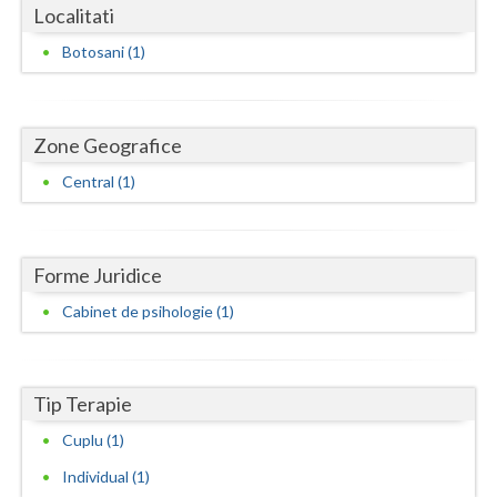
Dolj
Localitati
Galati
Botosani (1)
Giurgiu
Gorj
Zone Geografice
Central (1)
Harghita
Hunedoara
Ialomita
Forme Juridice
Cabinet de psihologie (1)
Iasi
Ilfov
Tip Terapie
Maramures
Cuplu (1)
Mehedinti
Individual (1)
Mures