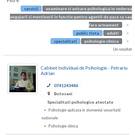
Filtre
Botosani
servicii
examinare si avizare psihologica in vederea
Evenimente
Braila
angajarii si mentinerii in functie pentru agentii de paza cu sau
Cabinet
fara armament
Brasov
public tinta
adulti
Membri
Bucuresti
specialitati
psihologie clinica
Un rezultat
Buzau
Calarasi
Cabinet Individual de Psihologie - Petrariu
Adrian
Caras-Severin
0741243486
Cluj
Botosani
Constanta
Specialitati psihologice atestate
Psihologie aplicata in domeniul securitatii
Covasna
nationale
Dambovita
Psihologie clinica