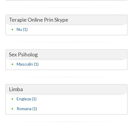
Neamt
Terapie Online Prin Skype
Olt
Nu (1)
Prahova
Salaj
Sex Psiholog
Satu-Mare
Masculin (1)
Sibiu
Suceava
Limba
Teleorman
Engleza (1)
Timis
Romana (1)
Tulcea
Valcea