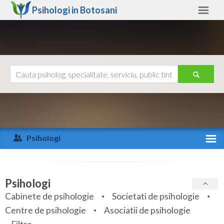
Psihologi in
Botosani
Botosani
Alte judete
Ajutor
Contact
Alba
Arad
Psihologi
Arges
Activitate recenta
Bacau
Specialitati
Psihologi
Bihor
Cabinete de psihologie
Societati de psihologie
Servicii
Centre de psihologie
Asociatii de psihologie
Bistrita-Nasaud
Articole