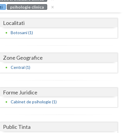
Buzau
ti
psihologie clinica
Calarasi
Localitati
Caras-Severin
Botosani (1)
Cluj
Constanta
Zone Geografice
Covasna
Central (1)
Dambovita
Dolj
Forme Juridice
Galati
Cabinet de psihologie (1)
Giurgiu
Gorj
Public Tinta