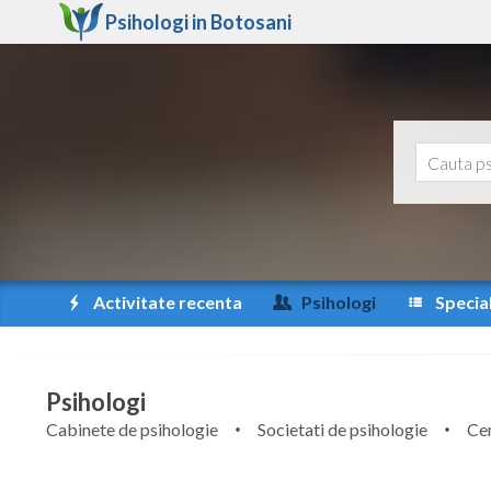
Psihologi in
Botosani
Activitate recenta
Psihologi
Special
Psihologi
Cabinete de psihologie
Societati de psihologie
Cen