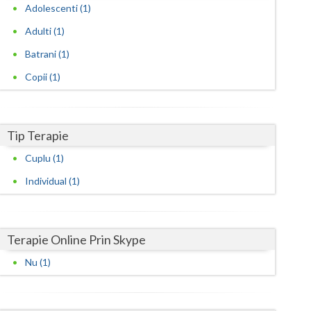
Harghita
Adolescenti (1)
Hunedoara
Adulti (1)
Batrani (1)
Ialomita
Copii (1)
Iasi
Ilfov
Tip Terapie
Maramures
Cuplu (1)
Mehedinti
Individual (1)
Mures
Neamt
Terapie Online Prin Skype
Olt
Nu (1)
Prahova
Salaj