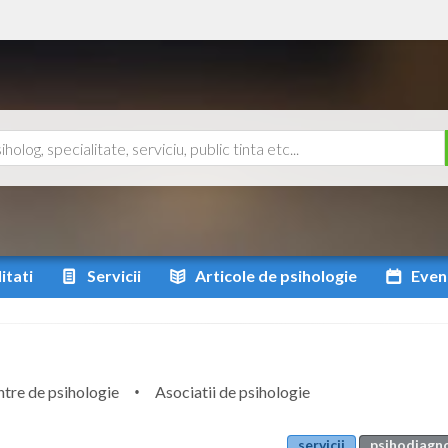
itati
Servicii
Articole
de psihologie
Even
tre de psihologie
Asociatii de psihologie
servicii
psihodiagnos