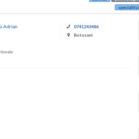
specialita
iu Adrian
0741243486
Botosani
ationale