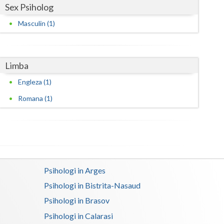
Sex Psiholog
Satu-Mare
Masculin (1)
Sibiu
Suceava
Limba
Teleorman
Engleza (1)
Timis
Romana (1)
Tulcea
Valcea
Vaslui
Psihologi in Arges
Vrancea
Psihologi in Bistrita-Nasaud
Psihologi in Brasov
Psihologi in Calarasi