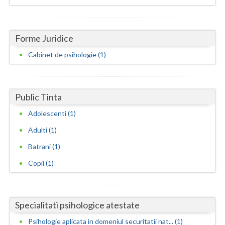
Dolj
Galati
Forme Juridice
Giurgiu
Cabinet de psihologie (1)
Gorj
Harghita
Public Tinta
Hunedoara
Adolescenti (1)
Ialomita
Adulti (1)
Iasi
Batrani (1)
Ilfov
Copii (1)
Maramures
Mehedinti
Specialitati psihologice atestate
Psihologie aplicata in domeniul securitatii nat... (1)
Mures