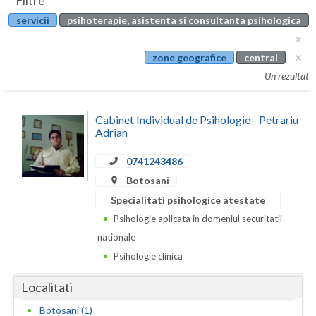
Filtre
Botosani
servicii
psihoterapie, asistenta si consultanta psihologica
Evenimente
Braila
Cabinet
zone geografice
central
Brasov
Un rezultat
Membri
Bucuresti
Cabinet Individual de Psihologie - Petrariu
Buzau
Adrian
Calarasi
0741243486
Caras-Severin
Botosani
Specialitati psihologice atestate
Cluj
Psihologie aplicata in domeniul securitatii
Constanta
nationale
Psihologie clinica
Covasna
Localitati
Dambovita
Botosani (1)