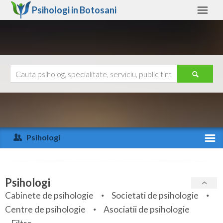
Psihologi in
Botosani
Botosani
Alte judete
Ajutor
Contact
Alba
Arad
Psihologi
Arges
Activitate recenta
Bacau
Specialitati
Psihologi
Bihor
Cabinete de psihologie
Societati de psihologie
Servicii
Centre de psihologie
Asociatii de psihologie
Bistrita-Nasaud
Articole