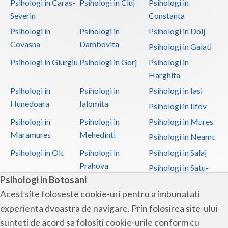
Psihologi in Caras-
Psihologi in Cluj
Psihologi in
Severin
Constanta
Psihologi in
Psihologi in
Psihologi in Dolj
Covasna
Dambovita
Psihologi in Galati
Psihologi in Giurgiu
Psihologi in Gorj
Psihologi in
Harghita
Psihologi in
Psihologi in
Psihologi in Iasi
Hunedoara
Ialomita
Psihologi in Ilfov
Psihologi in
Psihologi in
Psihologi in Mures
Maramures
Mehedinti
Psihologi in Neamt
Psihologi in Olt
Psihologi in
Psihologi in Salaj
Prahova
Psihologi in Satu-
Psihologi in Botosani
Mare
Acest site foloseste cookie-uri pentru a imbunatati
Psihologi in Sibiu
Psihologi in
Psihologi in
experienta dvoastra de navigare. Prin folosirea site-ului
Suceava
Teleorman
sunteti de acord sa folositi cookie-urile conform cu
Psihologi in Timis
Psihologi in Tulcea
Psihologi in Valcea