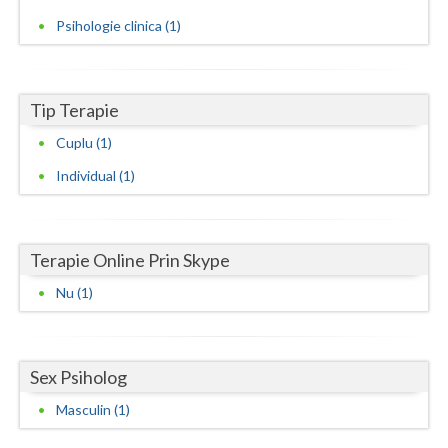
Psihologie clinica (1)
Neamt
Olt
Tip Terapie
Prahova
Cuplu (1)
Salaj
Individual (1)
Satu-Mare
Sibiu
Terapie Online Prin Skype
Suceava
Nu (1)
Teleorman
Timis
Sex Psiholog
Tulcea
Masculin (1)
Valcea