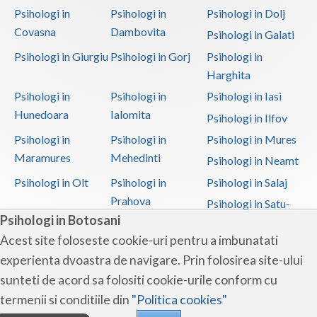
Psihologi in
Psihologi in
Psihologi in Dolj
Covasna
Dambovita
Psihologi in Galati
Psihologi in Giurgiu
Psihologi in Gorj
Psihologi in
Harghita
Psihologi in
Psihologi in
Psihologi in Iasi
Hunedoara
Ialomita
Psihologi in Ilfov
Psihologi in
Psihologi in
Psihologi in Mures
Maramures
Mehedinti
Psihologi in Neamt
Psihologi in Olt
Psihologi in
Psihologi in Salaj
Prahova
Psihologi in Satu-
Psihologi in Botosani
Mare
Acest site foloseste cookie-uri pentru a imbunatati
Psihologi in Sibiu
Psihologi in
Psihologi in
experienta dvoastra de navigare. Prin folosirea site-ului
Suceava
Teleorman
sunteti de acord sa folositi cookie-urile conform cu
Psihologi in Timis
Psihologi in Tulcea
Psihologi in Valcea
termenii si conditiile din
"Politica cookies"
Psihologi in Vaslui
Psihologi in