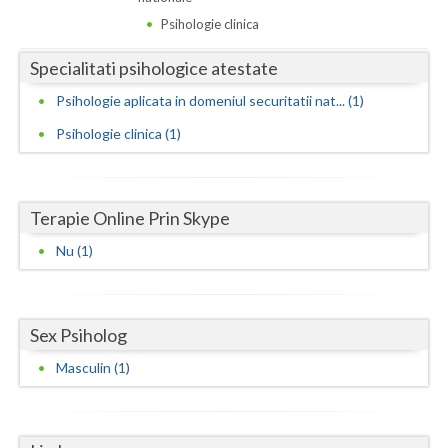
Dolj
Psihologie clinica
Galati
Specialitati psihologice atestate
Giurgiu
Psihologie aplicata in domeniul securitatii nat... (1)
Gorj
Psihologie clinica (1)
Harghita
Hunedoara
Terapie Online Prin Skype
Ialomita
Nu (1)
Iasi
Ilfov
Sex Psiholog
Maramures
Masculin (1)
Mehedinti
Mures