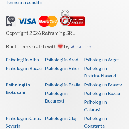
Termeni si conditii
Vaslui
Vrancea
Copyright 2026 Reframing SRL
Built from scratch with
by
vCraft.ro
Psihologi in Alba
Psihologi in Arad
Psihologi in Arges
Psihologi in Bacau
Psihologi in Bihor
Psihologi in
Bistrita-Nasaud
Psihologi in
Psihologi in Braila
Psihologi in Brasov
Botosani
Psihologi in
Psihologi in Buzau
Bucuresti
Psihologi in
Calarasi
Psihologi in Caras-
Psihologi in Cluj
Psihologi in
Severin
Constanta