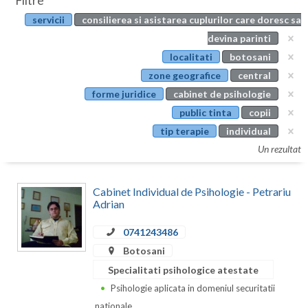
Filtre
Botosani
servicii
consilierea si asistarea cuplurilor care doresc sa
Evenimente
Braila
devina parinti
Cabinet
localitati
botosani
Brasov
zone geografice
central
Membri
Bucuresti
forme juridice
cabinet de psihologie
public tinta
copii
Buzau
tip terapie
individual
Calarasi
Un rezultat
Caras-Severin
Cabinet Individual de Psihologie - Petrariu
Cluj
Adrian
Constanta
0741243486
Botosani
Covasna
Specialitati psihologice atestate
Dambovita
Psihologie aplicata in domeniul securitatii
nationale