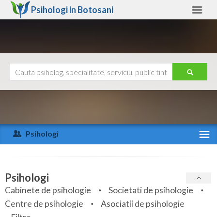
Psihologi in
Botosani
Botosani
Alte judete
Ajutor
Contact
Alba
Arad
Psihologi
Arges
Activitate recenta
Bacau
Specialitati
Psihologi
Bihor
Cabinete de psihologie
Societati de psihologie
Servicii
Centre de psihologie
Asociatii de psihologie
Bistrita-Nasaud
Articole