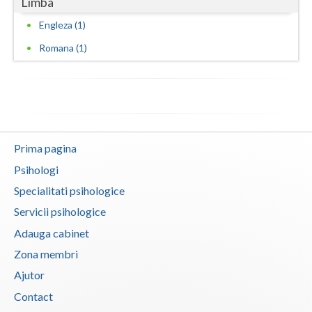
Limba
Neamt
Engleza (1)
Romana (1)
Olt
Prahova
Salaj
Satu-Mare
Prima pagina
Sibiu
Psihologi
Specialitati psihologice
Suceava
Servicii psihologice
Teleorman
Adauga cabinet
Timis
Zona membri
Ajutor
Tulcea
Contact
Valcea