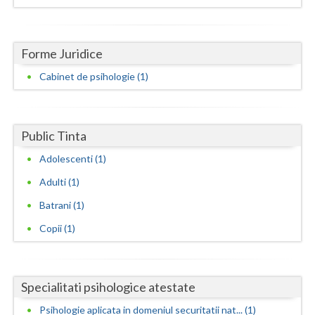
Dolj
Galati
Forme Juridice
Giurgiu
Cabinet de psihologie (1)
Gorj
Harghita
Public Tinta
Hunedoara
Adolescenti (1)
Ialomita
Adulti (1)
Iasi
Batrani (1)
Ilfov
Copii (1)
Maramures
Mehedinti
Specialitati psihologice atestate
Psihologie aplicata in domeniul securitatii nat... (1)
Mures