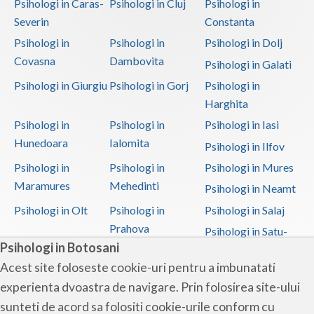
Psihologi in Caras-
Psihologi in Cluj
Psihologi in
Severin
Constanta
Psihologi in
Psihologi in
Psihologi in Dolj
Covasna
Dambovita
Psihologi in Galati
Psihologi in Giurgiu
Psihologi in Gorj
Psihologi in
Harghita
Psihologi in
Psihologi in
Psihologi in Iasi
Hunedoara
Ialomita
Psihologi in Ilfov
Psihologi in
Psihologi in
Psihologi in Mures
Maramures
Mehedinti
Psihologi in Neamt
Psihologi in Olt
Psihologi in
Psihologi in Salaj
Prahova
Psihologi in Satu-
Psihologi in Botosani
Mare
Acest site foloseste cookie-uri pentru a imbunatati
Psihologi in Sibiu
Psihologi in
Psihologi in
experienta dvoastra de navigare. Prin folosirea site-ului
Suceava
Teleorman
sunteti de acord sa folositi cookie-urile conform cu
Psihologi in Timis
Psihologi in Tulcea
Psihologi in Valcea