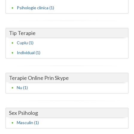
Psihologie clinica (1)
Neamt
Olt
Tip Terapie
Prahova
Cuplu (1)
Salaj
Individual (1)
Satu-Mare
Sibiu
Terapie Online Prin Skype
Suceava
Nu (1)
Teleorman
Timis
Sex Psiholog
Tulcea
Masculin (1)
Valcea