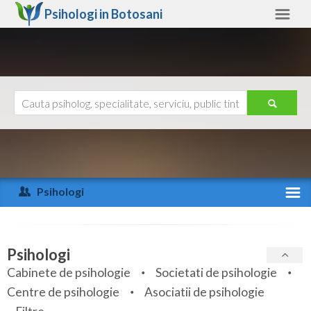
Psihologi in
Botosani
Botosani
Alte judete
Ajutor
Contact
Alba
Arad
Psihologi
Arges
Activitate recenta
Bacau
Specialitati
Psihologi
Bihor
Cabinete de psihologie
Societati de psihologie
Servicii
Centre de psihologie
Asociatii de psihologie
Bistrita-Nasaud
Articole