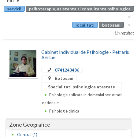
Filtre
Botosani
servicii
psihoterapie, asistenta si consultanta psihologica
Evenimente
Braila
Cabinet
localitati
botosani
Brasov
Un rezultat
Membri
Bucuresti
Cabinet Individual de Psihologie - Petrariu
Buzau
Adrian
Calarasi
0741243486
Caras-Severin
Botosani
Specialitati psihologice atestate
Cluj
Psihologie aplicata in domeniul securitatii
Constanta
nationale
Psihologie clinica
Covasna
Zone Geografice
Dambovita
Central (1)