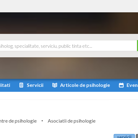
itati
Servicii
Articole
de psihologie
Even
tre de psihologie
Asociatii de psihologie
servicii