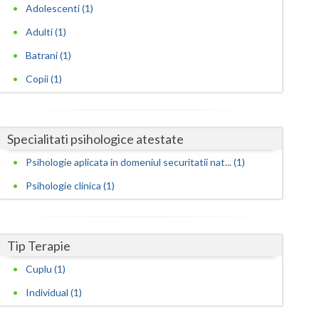
Harghita
Adolescenti (1)
Hunedoara
Adulti (1)
Batrani (1)
Ialomita
Copii (1)
Iasi
Ilfov
Specialitati psihologice atestate
Maramures
Psihologie aplicata in domeniul securitatii nat... (1)
Mehedinti
Psihologie clinica (1)
Mures
Neamt
Tip Terapie
Olt
Cuplu (1)
Prahova
Individual (1)
Salaj