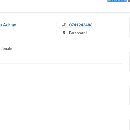
iu Adrian
0741243486
Botosani
ationale