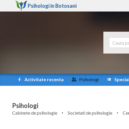
Psihologi in
Botosani
Activitate recenta
Psihologi
Special
Psihologi
Cabinete de psihologie
Societati de psihologie
Cen