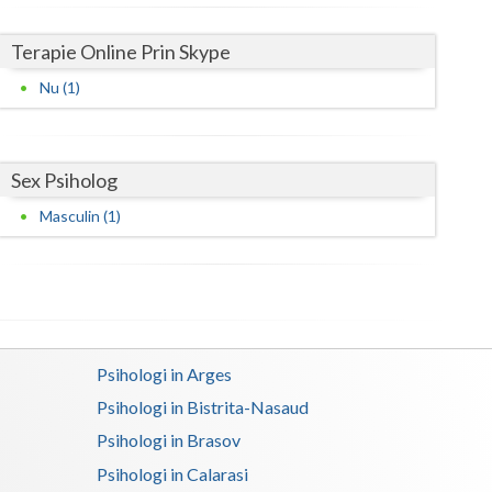
Satu-Mare
Terapie Online Prin Skype
Sibiu
Nu (1)
Suceava
Teleorman
Sex Psiholog
Timis
Masculin (1)
Tulcea
Valcea
Vaslui
Psihologi in Arges
Vrancea
Psihologi in Bistrita-Nasaud
Psihologi in Brasov
Psihologi in Calarasi