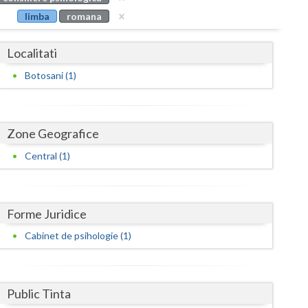
Buzau
limba
romana
Calarasi
Localitati
Caras-Severin
Botosani (1)
Cluj
Constanta
Zone Geografice
Covasna
Central (1)
Dambovita
Dolj
Forme Juridice
Galati
Cabinet de psihologie (1)
Giurgiu
Gorj
Public Tinta