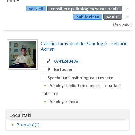
Filtre
Botosani
servicii
consiliere psihologica vocationala
Evenimente
Braila
public tinta
adulti
Cabinet
Un rezultat
Brasov
Membri
Bucuresti
Cabinet Individual de Psihologie - Petrariu
Adrian
Buzau
0741243486
Calarasi
Botosani
Caras-Severin
Specialitati psihologice atestate
Psihologie aplicata in domeniul securitatii
Cluj
nationale
Constanta
Psihologie clinica
Covasna
Localitati
Dambovita
Botosani (1)