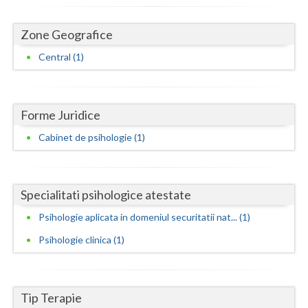
Dolj
Galati
Zone Geografice
Central (1)
Giurgiu
Gorj
Harghita
Forme Juridice
Cabinet de psihologie (1)
Hunedoara
Ialomita
Specialitati psihologice atestate
Iasi
Psihologie aplicata in domeniul securitatii nat... (1)
Ilfov
Psihologie clinica (1)
Maramures
Mehedinti
Tip Terapie
Mures