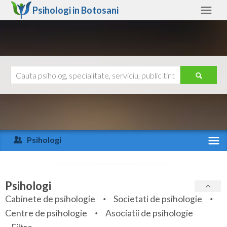
Psihologi in
Botosani
Botosani
Alte judete
Ajutor
Contact
Alba
Arad
Psihologi
Arges
Activitate recenta
Bacau
Specialitati
Psihologi
Bihor
Cabinete de psihologie
Societati de psihologie
Servicii
Centre de psihologie
Asociatii de psihologie
Bistrita-Nasaud
Articole