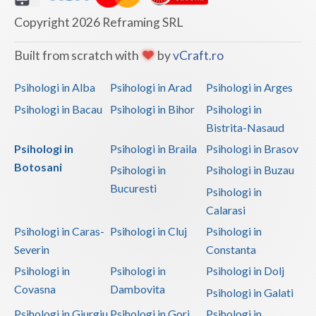
Copyright 2026 Reframing SRL
Built from scratch with
by
vCraft.ro
Psihologi in Alba
Psihologi in Arad
Psihologi in Arges
Psihologi in Bacau
Psihologi in Bihor
Psihologi in
Bistrita-Nasaud
Psihologi in
Psihologi in Braila
Psihologi in Brasov
Botosani
Psihologi in
Psihologi in Buzau
Bucuresti
Psihologi in
Calarasi
Psihologi in Caras-
Psihologi in Cluj
Psihologi in
Severin
Constanta
Psihologi in
Psihologi in
Psihologi in Dolj
Covasna
Dambovita
Psihologi in Galati
Psihologi in Giurgiu
Psihologi in Gorj
Psihologi in