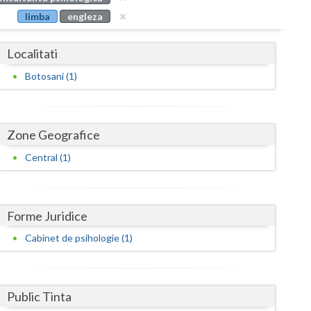
Buzau
limba
engleza
Calarasi
Localitati
Caras-Severin
Botosani (1)
Cluj
Constanta
Zone Geografice
Covasna
Central (1)
Dambovita
Dolj
Forme Juridice
Galati
Cabinet de psihologie (1)
Giurgiu
Gorj
Public Tinta