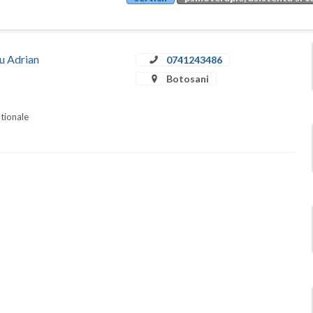
iu Adrian
0741243486
Botosani
ationale