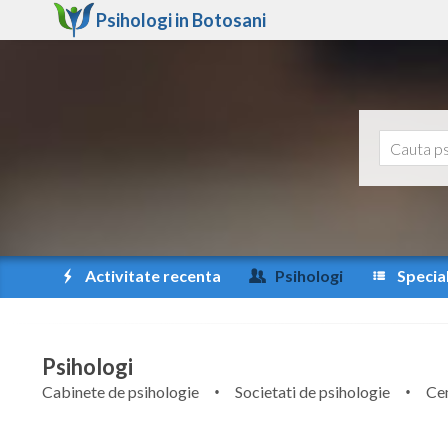
Psihologi in
Botosani
Activitate recenta
Psihologi
Special
Psihologi
Cabinete de psihologie
Societati de psihologie
Cen