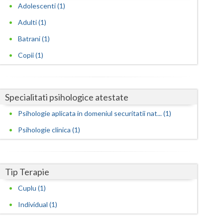
Harghita
Adolescenti (1)
Hunedoara
Adulti (1)
Batrani (1)
Ialomita
Copii (1)
Iasi
Ilfov
Specialitati psihologice atestate
Maramures
Psihologie aplicata in domeniul securitatii nat... (1)
Mehedinti
Psihologie clinica (1)
Mures
Neamt
Tip Terapie
Olt
Cuplu (1)
Prahova
Individual (1)
Salaj