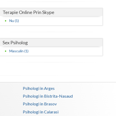
Satu-Mare
Terapie Online Prin Skype
Sibiu
Nu (1)
Suceava
Teleorman
Sex Psiholog
Timis
Masculin (1)
Tulcea
Valcea
Vaslui
Psihologi in Arges
Vrancea
Psihologi in Bistrita-Nasaud
Psihologi in Brasov
Psihologi in Calarasi