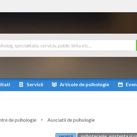
itati
Servicii
Articole
de psihologie
Even
tre de psihologie
Asociatii de psihologie
servicii
psihoterapie, asistenta si 