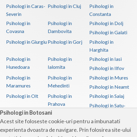
Psihologi in Caras-
Psihologi in Cluj
Psihologi in
Severin
Constanta
Psihologi in
Psihologi in
Psihologi in Dolj
Covasna
Dambovita
Psihologi in Galati
Psihologi in Giurgiu
Psihologi in Gorj
Psihologi in
Harghita
Psihologi in
Psihologi in
Psihologi in Iasi
Hunedoara
Ialomita
Psihologi in Ilfov
Psihologi in
Psihologi in
Psihologi in Mures
Maramures
Mehedinti
Psihologi in Neamt
Psihologi in Olt
Psihologi in
Psihologi in Salaj
Prahova
Psihologi in Satu-
Psihologi in Botosani
Mare
Acest site foloseste cookie-uri pentru a imbunatati
Psihologi in Sibiu
Psihologi in
Psihologi in
experienta dvoastra de navigare. Prin folosirea site-ului
Suceava
Teleorman