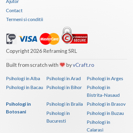
Ajutor
Vaslui
Contact
Termeni si conditii
Vrancea
Copyright 2026 Reframing SRL
Built from scratch with
by
vCraft.ro
Psihologi in Alba
Psihologi in Arad
Psihologi in Arges
Psihologi in Bacau
Psihologi in Bihor
Psihologi in
Bistrita-Nasaud
Psihologi in
Psihologi in Braila
Psihologi in Brasov
Botosani
Psihologi in
Psihologi in Buzau
Bucuresti
Psihologi in
Calarasi