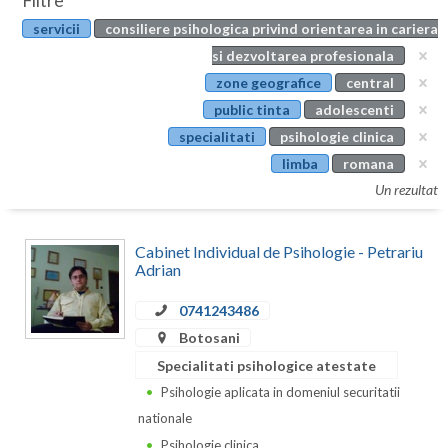
Filtre
Botosani
servicii
consiliere psihologica privind orientarea in cariera
Evenimente
Braila
si dezvoltarea profesionala
Cabinet
zone geografice
central
Brasov
public tinta
adolescenti
Membri
Bucuresti
specialitati
psihologie clinica
limba
romana
Buzau
Un rezultat
Calarasi
Cabinet Individual de Psihologie - Petrariu
Caras-Severin
Adrian
Cluj
0741243486
Constanta
Botosani
Specialitati psihologice atestate
Covasna
Psihologie aplicata in domeniul securitatii
Dambovita
nationale
Psihologie clinica