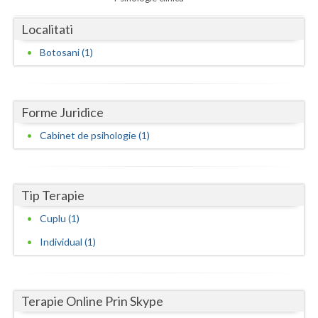
Dolj
Localitati
Galati
Botosani (1)
Giurgiu
Gorj
Forme Juridice
Harghita
Cabinet de psihologie (1)
Hunedoara
Ialomita
Tip Terapie
Iasi
Cuplu (1)
Ilfov
Individual (1)
Maramures
Mehedinti
Terapie Online Prin Skype
Mures