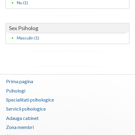
Nu (1)
Neamt
Olt
Sex Psiholog
Prahova
Masculin (1)
Salaj
Satu-Mare
Sibiu
Prima pagina
Suceava
Psihologi
Teleorman
Specialitati psihologice
Timis
Servicii psihologice
Adauga cabinet
Tulcea
Zona membri
Valcea