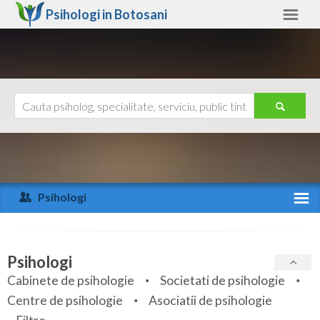
Psihologi in
Botosani
Botosani
Alte judete
Ajutor
Contact
Alba
Arad
Psihologi
Arges
Activitate recenta
Bacau
Specialitati
Psihologi
Bihor
Cabinete de psihologie
Societati de psihologie
Servicii
Centre de psihologie
Asociatii de psihologie
Bistrita-Nasaud
Articole