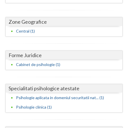
Dolj
Galati
Zone Geografice
Giurgiu
Central (1)
Gorj
Harghita
Forme Juridice
Hunedoara
Cabinet de psihologie (1)
Ialomita
Iasi
Specialitati psihologice atestate
Ilfov
Psihologie aplicata in domeniul securitatii nat... (1)
Maramures
Psihologie clinica (1)
Mehedinti
Mures