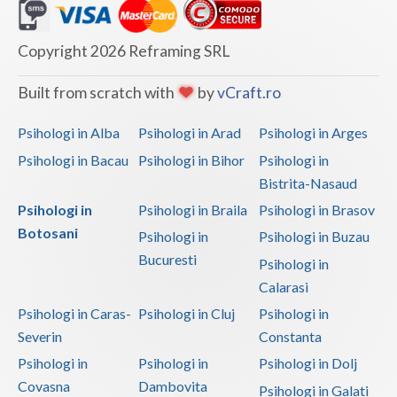
Copyright 2026 Reframing SRL
Built from scratch with
by
vCraft.ro
Psihologi in Alba
Psihologi in Arad
Psihologi in Arges
Psihologi in Bacau
Psihologi in Bihor
Psihologi in
Bistrita-Nasaud
Psihologi in
Psihologi in Braila
Psihologi in Brasov
Botosani
Psihologi in
Psihologi in Buzau
Bucuresti
Psihologi in
Calarasi
Psihologi in Caras-
Psihologi in Cluj
Psihologi in
Severin
Constanta
Psihologi in
Psihologi in
Psihologi in Dolj
Covasna
Dambovita
Psihologi in Galati