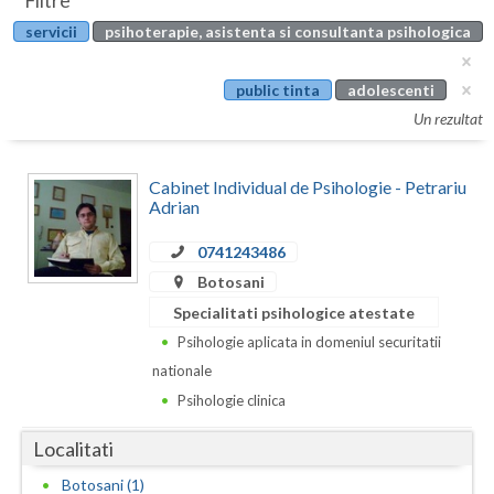
Filtre
Botosani
servicii
psihoterapie, asistenta si consultanta psihologica
Evenimente
Braila
Cabinet
public tinta
adolescenti
Brasov
Un rezultat
Membri
Bucuresti
Cabinet Individual de Psihologie - Petrariu
Buzau
Adrian
Calarasi
0741243486
Caras-Severin
Botosani
Specialitati psihologice atestate
Cluj
Psihologie aplicata in domeniul securitatii
Constanta
nationale
Psihologie clinica
Covasna
Localitati
Dambovita
Botosani (1)