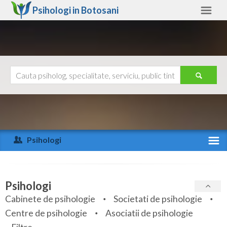
Psihologi in
Botosani
Botosani
Alte judete
Ajutor
Contact
Alba
Arad
Psihologi
Arges
Activitate recenta
Bacau
Specialitati
Psihologi
Bihor
Cabinete de psihologie
Societati de psihologie
Servicii
Centre de psihologie
Asociatii de psihologie
Bistrita-Nasaud
Articole