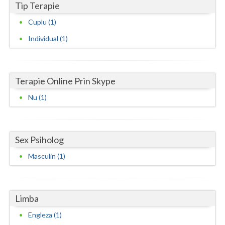
Tip Terapie
Neamt
Cuplu (1)
Olt
Individual (1)
Prahova
Salaj
Terapie Online Prin Skype
Nu (1)
Satu-Mare
Sibiu
Sex Psiholog
Suceava
Masculin (1)
Teleorman
Timis
Limba
Tulcea
Engleza (1)
Valcea