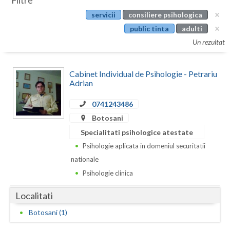
Filtre
Botosani
servicii
consiliere psihologica
Evenimente
Braila
public tinta
adulti
Cabinet
Un rezultat
Brasov
Membri
Bucuresti
Cabinet Individual de Psihologie - Petrariu
Adrian
Buzau
0741243486
Calarasi
Botosani
Caras-Severin
Specialitati psihologice atestate
Psihologie aplicata in domeniul securitatii
Cluj
nationale
Constanta
Psihologie clinica
Covasna
Localitati
Dambovita
Botosani (1)