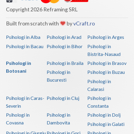
Copyright 2026 Reframing SRL
Built from scratch with
by
vCraft.ro
Psihologi in Alba
Psihologi in Arad
Psihologi in Arges
Psihologi in Bacau
Psihologi in Bihor
Psihologi in
Bistrita-Nasaud
Psihologi in
Psihologi in Braila
Psihologi in Brasov
Botosani
Psihologi in
Psihologi in Buzau
Bucuresti
Psihologi in
Calarasi
Psihologi in Caras-
Psihologi in Cluj
Psihologi in
Severin
Constanta
Psihologi in
Psihologi in
Psihologi in Dolj
Covasna
Dambovita
Psihologi in Galati
Psihologi in Giurgiu
Psihologi in Gorj
Psihologi in