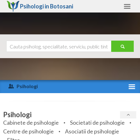
Psihologi in
Botosani
Botosani
Alte judete
Ajutor
Contact
Alba
Arad
Psihologi
Arges
Activitate recenta
Bacau
Specialitati
Psihologi
Bihor
Cabinete de psihologie
Societati de psihologie
Servicii
Centre de psihologie
Asociatii de psihologie
Bistrita-Nasaud
Articole