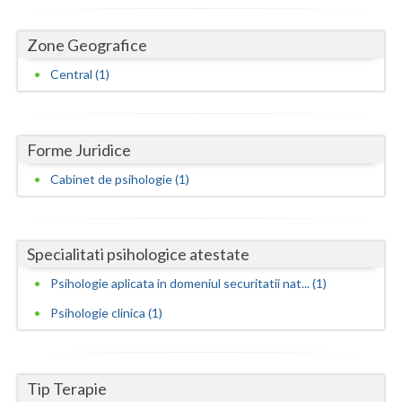
Dolj
Galati
Zone Geografice
Central (1)
Giurgiu
Gorj
Harghita
Forme Juridice
Cabinet de psihologie (1)
Hunedoara
Ialomita
Specialitati psihologice atestate
Iasi
Psihologie aplicata in domeniul securitatii nat... (1)
Ilfov
Psihologie clinica (1)
Maramures
Mehedinti
Tip Terapie
Mures