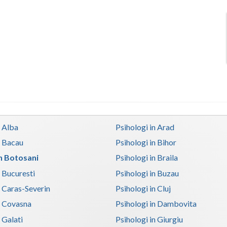
n Alba
Psihologi in Arad
n Bacau
Psihologi in Bihor
in Botosani
Psihologi in Braila
n Bucuresti
Psihologi in Buzau
n Caras-Severin
Psihologi in Cluj
n Covasna
Psihologi in Dambovita
 Galati
Psihologi in Giurgiu