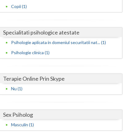
Harghita
Copii (1)
Hunedoara
Ialomita
Specialitati psihologice atestate
Iasi
Psihologie aplicata in domeniul securitatii nat... (1)
Ilfov
Psihologie clinica (1)
Maramures
Mehedinti
Terapie Online Prin Skype
Mures
Nu (1)
Neamt
Olt
Sex Psiholog
Prahova
Masculin (1)
Salaj