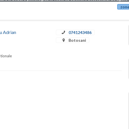
zone
iu Adrian
0741243486
Botosani
ationale