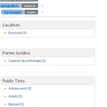
Buzau
 geografice
central
tip terapie
cuplu
Calarasi
Caras-Severin
Localitati
Cluj
Botosani (1)
Constanta
Covasna
Forme Juridice
Dambovita
Cabinet de psihologie (1)
Dolj
Galati
Public Tinta
Adolescenti (1)
Giurgiu
Adulti (1)
Gorj
Batrani (1)