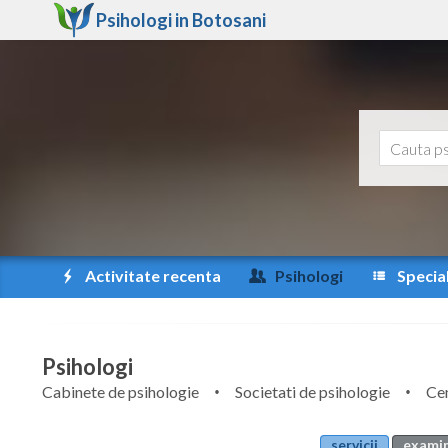
Psihologi in
Botosani
Activitate recenta
Psihologi
Special
Psihologi
Cabinete de psihologie
Societati de psihologie
Cen
servicii
examin