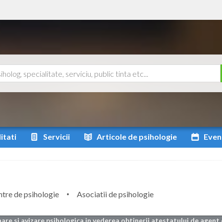
itati
Servicii
Articole
de psihologie
Even
tre de psihologie
Asociatii de psihologie
are si avizare psihologica in vederea obtinerii atestatului de agent 