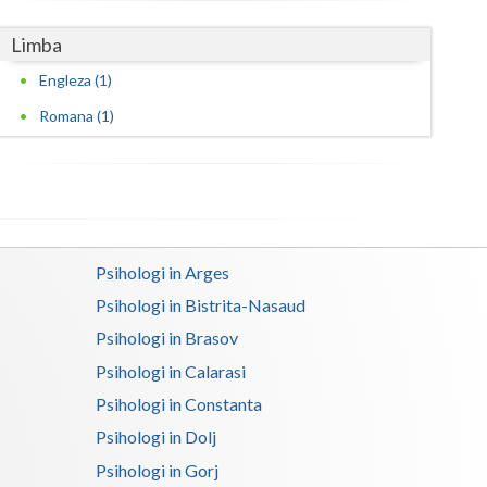
Satu-Mare
Limba
Engleza (1)
Sibiu
Romana (1)
Suceava
Teleorman
Timis
Tulcea
Psihologi in Arges
Valcea
Psihologi in Bistrita-Nasaud
Psihologi in Brasov
Vaslui
Psihologi in Calarasi
Vrancea
Psihologi in Constanta
Psihologi in Dolj
Psihologi in Gorj