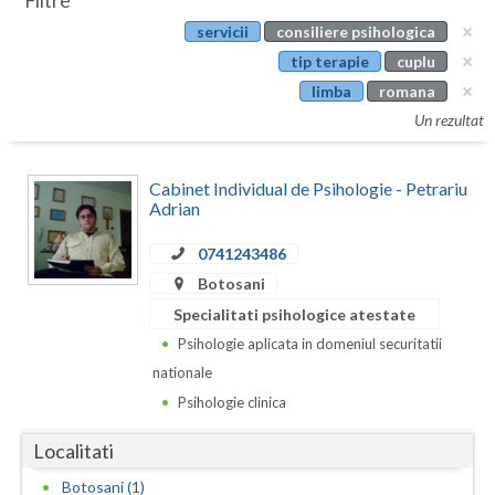
Filtre
Botosani
servicii
consiliere psihologica
Evenimente
Braila
tip terapie
cuplu
Cabinet
limba
romana
Brasov
Un rezultat
Membri
Bucuresti
Cabinet Individual de Psihologie - Petrariu
Buzau
Adrian
Calarasi
0741243486
Caras-Severin
Botosani
Specialitati psihologice atestate
Cluj
Psihologie aplicata in domeniul securitatii
Constanta
nationale
Psihologie clinica
Covasna
Localitati
Dambovita
Botosani (1)