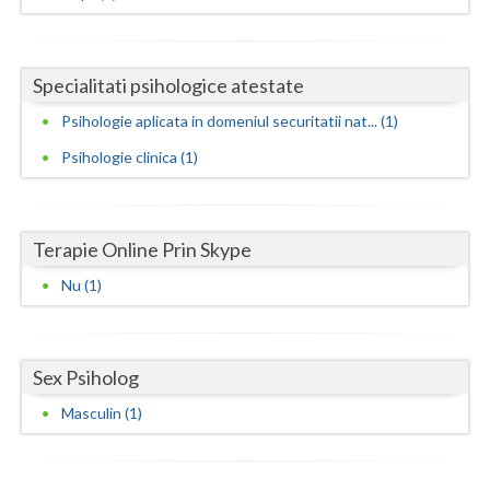
Neamt
Olt
Specialitati psihologice atestate
Psihologie aplicata in domeniul securitatii nat... (1)
Prahova
Psihologie clinica (1)
Salaj
Satu-Mare
Terapie Online Prin Skype
Sibiu
Nu (1)
Suceava
Teleorman
Sex Psiholog
Timis
Masculin (1)
Tulcea
Valcea