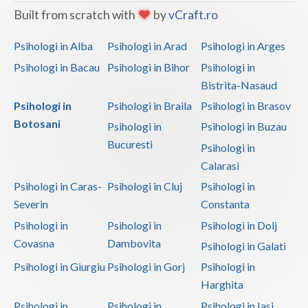
Built from scratch with
by
vCraft.ro
Psihologi in Alba
Psihologi in Arad
Psihologi in Arges
Psihologi in Bacau
Psihologi in Bihor
Psihologi in
Bistrita-Nasaud
Psihologi in
Psihologi in Braila
Psihologi in Brasov
Botosani
Psihologi in
Psihologi in Buzau
Bucuresti
Psihologi in
Calarasi
Psihologi in Caras-
Psihologi in Cluj
Psihologi in
Severin
Constanta
Psihologi in
Psihologi in
Psihologi in Dolj
Covasna
Dambovita
Psihologi in Galati
Psihologi in Giurgiu
Psihologi in Gorj
Psihologi in
Harghita
Psihologi in
Psihologi in
Psihologi in Iasi