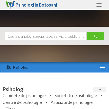
Psihologi in
Botosani
Botosani
Alte judete
Ajutor
Contact
Alba
Arad
Psihologi
Arges
Activitate recenta
Bacau
Specialitati
Psihologi
Bihor
Cabinete de psihologie
Societati de psihologie
Servicii
Centre de psihologie
Asociatii de psihologie
Bistrita-Nasaud
Articole