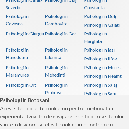
Severin
Constanta
Psihologi in
Psihologi in
Psihologi in Dolj
Covasna
Dambovita
Psihologi in Galati
Psihologi in Giurgiu
Psihologi in Gorj
Psihologi in
Harghita
Psihologi in
Psihologi in
Psihologi in Iasi
Hunedoara
Ialomita
Psihologi in Ilfov
Psihologi in
Psihologi in
Psihologi in Mures
Maramures
Mehedinti
Psihologi in Neamt
Psihologi in Olt
Psihologi in
Psihologi in Salaj
Prahova
Psihologi in Satu-
Psihologi in Botosani
Mare
Acest site foloseste cookie-uri pentru a imbunatati
Psihologi in Sibiu
Psihologi in
Psihologi in
experienta dvoastra de navigare. Prin folosirea site-ului
Suceava
Teleorman
sunteti de acord sa folositi cookie-urile conform cu
Psihologi in Timis
Psihologi in Tulcea
Psihologi in Valcea