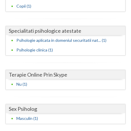
Copii (1)
Neamt
Olt
Specialitati psihologice atestate
Prahova
Psihologie aplicata in domeniul securitatii nat... (1)
Salaj
Psihologie clinica (1)
Satu-Mare
Sibiu
Terapie Online Prin Skype
Suceava
Nu (1)
Teleorman
Timis
Sex Psiholog
Tulcea
Masculin (1)
Valcea