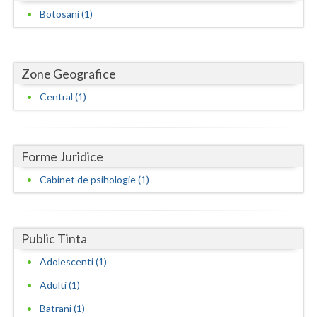
Dolj
Botosani (1)
Galati
Giurgiu
Zone Geografice
Gorj
Central (1)
Harghita
Hunedoara
Forme Juridice
Ialomita
Cabinet de psihologie (1)
Iasi
Ilfov
Public Tinta
Maramures
Adolescenti (1)
Adulti (1)
Mehedinti
Batrani (1)
Mures