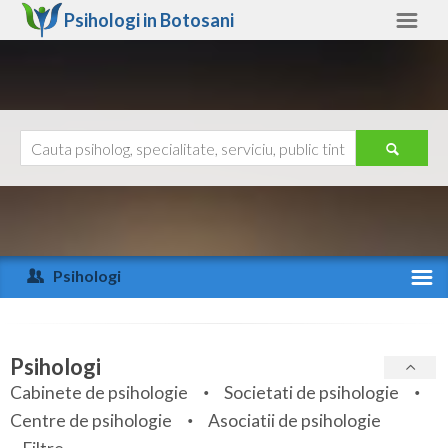
Psihologi in
Botosani
Botosani
Alte judete
Ajutor
Contact
Alba
Arad
Psihologi
Arges
Activitate recenta
Bacau
Specialitati
Psihologi
Bihor
Cabinete de psihologie
Societati de psihologie
Servicii
Centre de psihologie
Asociatii de psihologie
Bistrita-Nasaud
Articole