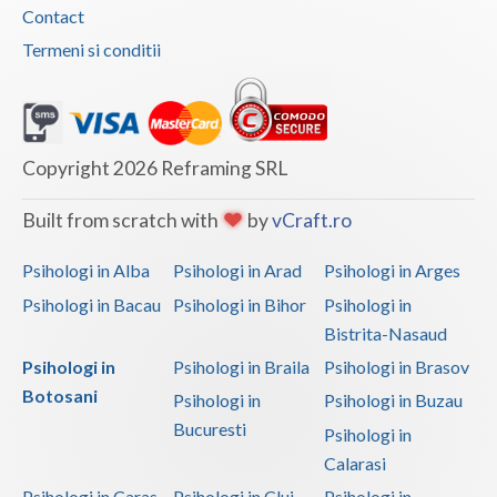
Contact
Termeni si conditii
Copyright 2026 Reframing SRL
Built from scratch with
by
vCraft.ro
Psihologi in Alba
Psihologi in Arad
Psihologi in Arges
Psihologi in Bacau
Psihologi in Bihor
Psihologi in
Bistrita-Nasaud
Psihologi in
Psihologi in Braila
Psihologi in Brasov
Botosani
Psihologi in
Psihologi in Buzau
Bucuresti
Psihologi in
Calarasi
Psihologi in Caras-
Psihologi in Cluj
Psihologi in