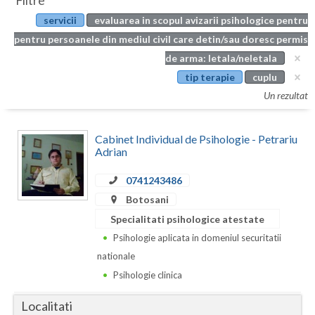
Filtre
Botosani
servicii
evaluarea in scopul avizarii psihologice pentru
Evenimente
Braila
pentru persoanele din mediul civil care detin/sau doresc permis
Cabinet
de arma: letala/neletala
Brasov
tip terapie
cuplu
Membri
Bucuresti
Un rezultat
Buzau
Cabinet Individual de Psihologie - Petrariu
Calarasi
Adrian
Caras-Severin
0741243486
Botosani
Cluj
Specialitati psihologice atestate
Constanta
Psihologie aplicata in domeniul securitatii
nationale
Covasna
Psihologie clinica
Dambovita
Localitati