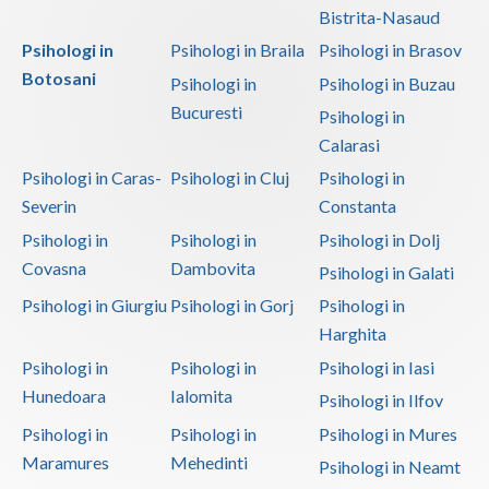
Bistrita-Nasaud
Psihologi in
Psihologi in Braila
Psihologi in Brasov
Botosani
Psihologi in
Psihologi in Buzau
Bucuresti
Psihologi in
Calarasi
Psihologi in Caras-
Psihologi in Cluj
Psihologi in
Severin
Constanta
Psihologi in
Psihologi in
Psihologi in Dolj
Covasna
Dambovita
Psihologi in Galati
Psihologi in Giurgiu
Psihologi in Gorj
Psihologi in
Harghita
Psihologi in
Psihologi in
Psihologi in Iasi
Hunedoara
Ialomita
Psihologi in Ilfov
Psihologi in
Psihologi in
Psihologi in Mures
Maramures
Mehedinti
Psihologi in Neamt