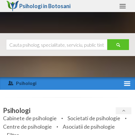
Psihologi in
Botosani
Botosani
Alte judete
Ajutor
Contact
Alba
Arad
Psihologi
Arges
Activitate recenta
Bacau
Specialitati
Psihologi
Bihor
Cabinete de psihologie
Societati de psihologie
Servicii
Centre de psihologie
Asociatii de psihologie
Bistrita-Nasaud
Articole