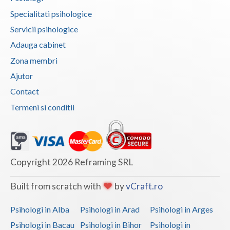
Specialitati psihologice
Vaslui
Servicii psihologice
Vrancea
Adauga cabinet
Zona membri
Ajutor
Contact
Termeni si conditii
Copyright 2026 Reframing SRL
Built from scratch with
by
vCraft.ro
Psihologi in Alba
Psihologi in Arad
Psihologi in Arges
Psihologi in Bacau
Psihologi in Bihor
Psihologi in