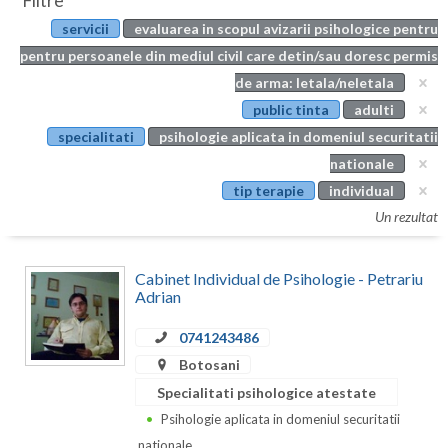
Filtre
Botosani
servicii
evaluarea in scopul avizarii psihologice pentru
Evenimente
Braila
pentru persoanele din mediul civil care detin/sau doresc permis
Cabinet
de arma: letala/neletala
Brasov
public tinta
adulti
Membri
Bucuresti
specialitati
psihologie aplicata in domeniul securitatii
nationale
Buzau
tip terapie
individual
Calarasi
Un rezultat
Caras-Severin
Cabinet Individual de Psihologie - Petrariu
Cluj
Adrian
Constanta
0741243486
Botosani
Covasna
Specialitati psihologice atestate
Dambovita
Psihologie aplicata in domeniul securitatii
nationale