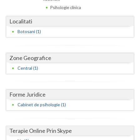
Dolj
Psihologie clinica
Galati
Localitati
Giurgiu
Botosani (1)
Gorj
Harghita
Zone Geografice
Hunedoara
Central (1)
Ialomita
Iasi
Forme Juridice
Ilfov
Cabinet de psihologie (1)
Maramures
Mehedinti
Terapie Online Prin Skype
Mures