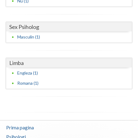
Nu (1)
Neamt
Olt
Sex Psiholog
Prahova
Masculin (1)
Salaj
Satu-Mare
Limba
Sibiu
Engleza (1)
Romana (1)
Suceava
Teleorman
Timis
Tulcea
Prima pagina
Valcea
Psihologi