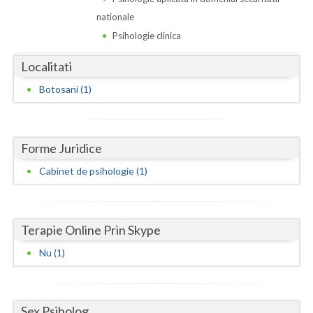
Dolj
nationale
Galati
Psihologie clinica
Giurgiu
Localitati
Gorj
Botosani (1)
Harghita
Hunedoara
Forme Juridice
Ialomita
Cabinet de psihologie (1)
Iasi
Ilfov
Terapie Online Prin Skype
Nu (1)
Maramures
Mehedinti
Sex Psiholog
Mures