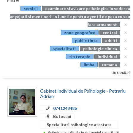
Filtre
Botosani
servicii
examinare si avizare psihologica in vederea
Evenimente
Braila
angajarii si mentinerii in functie pentru agentii de paza cu sau
Cabinet
fara armament
Brasov
zone geografice
central
Membri
Bucuresti
public tinta
adulti
specialitati
psihologie clinica
Buzau
tip terapie
individual
Calarasi
limba
romana
Un rezultat
Caras-Severin
Cluj
Cabinet Individual de Psihologie - Petrariu
Adrian
Constanta
0741243486
Covasna
Botosani
Dambovita
Specialitati psihologice atestate
Psihologie aplicata in domeniul securitatii