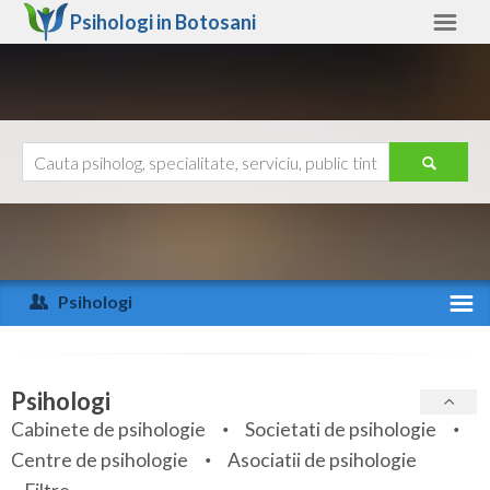
Psihologi in
Botosani
Botosani
Alte judete
Ajutor
Contact
Alba
Arad
Psihologi
Arges
Activitate recenta
Bacau
Specialitati
Psihologi
Bihor
Cabinete de psihologie
Societati de psihologie
Servicii
Centre de psihologie
Asociatii de psihologie
Bistrita-Nasaud
Articole