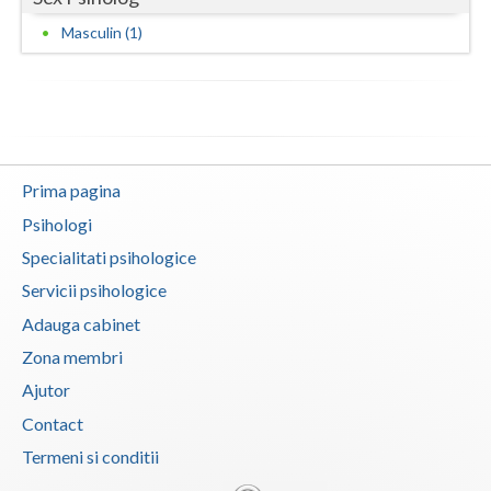
Masculin (1)
Neamt
Olt
Prahova
Salaj
Prima pagina
Satu-Mare
Psihologi
Specialitati psihologice
Sibiu
Servicii psihologice
Suceava
Adauga cabinet
Teleorman
Zona membri
Ajutor
Timis
Contact
Tulcea
Termeni si conditii
Valcea