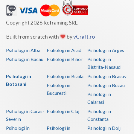
Vaslui
Vrancea
Copyright 2026 Reframing SRL
Built from scratch with
by
vCraft.ro
Psihologi in Alba
Psihologi in Arad
Psihologi in Arges
Psihologi in Bacau
Psihologi in Bihor
Psihologi in
Bistrita-Nasaud
Psihologi in
Psihologi in Braila
Psihologi in Brasov
Botosani
Psihologi in
Psihologi in Buzau
Bucuresti
Psihologi in
Calarasi
Psihologi in Caras-
Psihologi in Cluj
Psihologi in
Severin
Constanta
Psihologi in
Psihologi in
Psihologi in Dolj