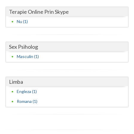
Neamt
Terapie Online Prin Skype
Nu (1)
Olt
Prahova
Sex Psiholog
Salaj
Masculin (1)
Satu-Mare
Sibiu
Limba
Suceava
Engleza (1)
Teleorman
Romana (1)
Timis
Tulcea
Valcea