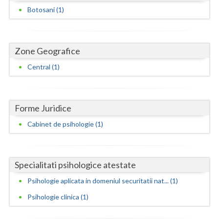
Dolj
Botosani (1)
Galati
Giurgiu
Zone Geografice
Gorj
Central (1)
Harghita
Hunedoara
Forme Juridice
Ialomita
Cabinet de psihologie (1)
Iasi
Ilfov
Specialitati psihologice atestate
Maramures
Psihologie aplicata in domeniul securitatii nat... (1)
Psihologie clinica (1)
Mehedinti
Mures