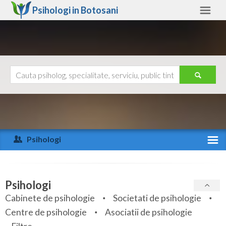
Psihologi in
Botosani
Botosani
Alte judete
Ajutor
Contact
Alba
Arad
Psihologi
Arges
Activitate recenta
Bacau
Specialitati
Psihologi
Bihor
Cabinete de psihologie
Societati de psihologie
Servicii
Centre de psihologie
Asociatii de psihologie
Bistrita-Nasaud
Articole