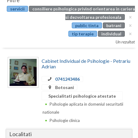
Filtre
Botosani
servicii
consiliere psihologica privind orientarea in cariera
Evenimente
Braila
si dezvoltarea profesionala
Cabinet
public tinta
batrani
Brasov
tip terapie
individual
Membri
Bucuresti
Un rezultat
Buzau
Cabinet Individual de Psihologie - Petrariu
Calarasi
Adrian
Caras-Severin
0741243486
Botosani
Cluj
Specialitati psihologice atestate
Constanta
Psihologie aplicata in domeniul securitatii
nationale
Covasna
Psihologie clinica
Dambovita
Localitati