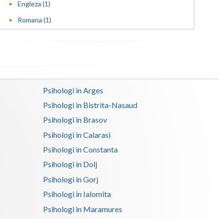
Engleza (1)
Satu-Mare
Romana (1)
Sibiu
Suceava
Teleorman
Psihologi in Arges
Timis
Psihologi in Bistrita-Nasaud
Tulcea
Psihologi in Brasov
Psihologi in Calarasi
Valcea
Psihologi in Constanta
Vaslui
Psihologi in Dolj
Vrancea
Psihologi in Gorj
Psihologi in Ialomita
Psihologi in Maramures