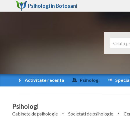
Psihologi in
Botosani
Activitate recenta
Psihologi
Special
Psihologi
Cabinete de psihologie
Societati de psihologie
Cen