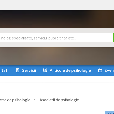
itati
Servicii
Articole
de psihologie
Even
tre de psihologie
Asociatii de psihologie
serv