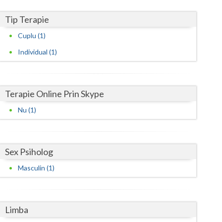
Harghita
Tip Terapie
Hunedoara
Cuplu (1)
Ialomita
Individual (1)
Iasi
Ilfov
Terapie Online Prin Skype
Maramures
Nu (1)
Mehedinti
Mures
Sex Psiholog
Neamt
Masculin (1)
Olt
Prahova
Limba
Salaj