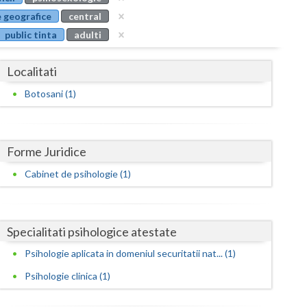
Buzau
 geografice
central
public tinta
adulti
Calarasi
Caras-Severin
Localitati
Cluj
Botosani (1)
Constanta
Covasna
Forme Juridice
Dambovita
Cabinet de psihologie (1)
Dolj
Galati
Specialitati psihologice atestate
Psihologie aplicata in domeniul securitatii nat... (1)
Giurgiu
Psihologie clinica (1)
Gorj