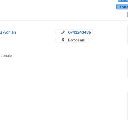
zone
iu Adrian
0741243486
Botosani
ationale