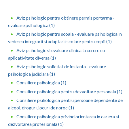
Botosani
Evenimente
Braila
Aviz psihologic pentru obtinere permis portarma -
Cabinet
evaluare psihologica (1)
Brasov
Aviz psihologic pentru scoala - evaluare psihologica in
Membri
Bucuresti
vederea integrarii si adaptarii scolare pentru copii (1)
Buzau
Aviz psihologic si evaluare clinica la cerere cu
aplicativitate diversa (1)
Calarasi
Aviz psihologic solicitat de instanta - evaluare
Caras-Severin
psihologica judiciara (1)
Consiliere psihologica (1)
Cluj
Consiliere psihologica pentru dezvoltare personala (1)
Constanta
Consiliere psihologica pentru persoane dependente de
Covasna
alcool, droguri, jocuri de noroc (1)
Consiliere psihologica privind orientarea in cariera si
Dambovita
dezvoltarea profesionala (1)