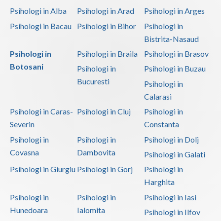
Psihologi in Alba
Psihologi in Arad
Psihologi in Arges
Cabinet Individual de Psihologie -
Psihologi in Bacau
Psihologi in Bihor
Psihologi in
Petrariu Adrian
a actualizat profilul
Bistrita-Nasaud
20 Ianuarie 2016, 21:27
Psihologi in
Psihologi in Braila
Psihologi in Brasov
Cabinet Individual de Psihologie -
Botosani
Petrariu Adrian
a actualizat profilul
Psihologi in
Psihologi in Buzau
7 Ianuarie 2016, 12:14
Bucuresti
Psihologi in
Cabinet Individual de Psihologie -
Calarasi
Petrariu Adrian
a inregistrat un profil
Psihologi in Caras-
Psihologi in Cluj
Psihologi in
7 Ianuarie 2016, 12:14
Severin
Constanta
Vezi toata activitatea
Psihologi in
Psihologi in
Psihologi in Dolj
Covasna
Dambovita
Psihologi in Galati
Psihologi in Giurgiu
Psihologi in Gorj
Psihologi in
Harghita
Psihologi in
Psihologi in
Psihologi in Iasi
Hunedoara
Ialomita
Psihologi in Ilfov