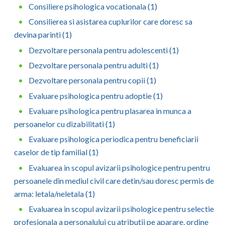
Dolj
Consiliere psihologica vocationala (1)
Consilierea si asistarea cuplurilor care doresc sa
Galati
devina parinti (1)
Giurgiu
Dezvoltare personala pentru adolescenti (1)
Gorj
Dezvoltare personala pentru adulti (1)
Dezvoltare personala pentru copii (1)
Harghita
Evaluare psihologica pentru adoptie (1)
Hunedoara
Evaluare psihologica pentru plasarea in munca a
Ialomita
persoanelor cu dizabilitati (1)
Evaluare psihologica periodica pentru beneficiarii
Iasi
caselor de tip familial (1)
Ilfov
Evaluarea in scopul avizarii psihologice pentru pentru
persoanele din mediul civil care detin/sau doresc permis de
Maramures
arma: letala/neletala (1)
Mehedinti
Evaluarea in scopul avizarii psihologice pentru selectie
profesionala a personalului cu atributii pe aparare, ordine
Mures