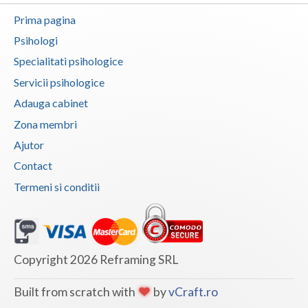
9 Septembrie 2020, 18:22
Prima pagina
Aviz psihologic si evaluare clinica la cerere
Psihologi
cu aplicativitate diversa
Specialitati psihologice
Consiliere psihologica pentru dezvoltare
Servicii psihologice
personala
Adauga cabinet
Consiliere psihologica privind orientarea in
cariera si dezvoltarea profesionala
Zona membri
Consiliere psihologica vocationala
Ajutor
...
Contact
Termeni si conditii
Cabinet Individual de Psihologie -
Petrariu Adrian
a modificat profilul
9 Septembrie 2020, 18:19
Ora deschidere
11:00:00
Copyright 2026 Reframing SRL
Ora inchidere
14:00:00
Built from scratch with
by
vCraft.ro
Puncte de reper / alte informatii
Zona
Stadionului - Spate ProCasa