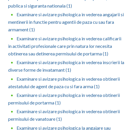
publica si siguranta nationala (1)
Neamt
Examinare si avizare psihologica in vederea angajarii si
mentinerii in functie pentru agentii de paza cu sau fara
Olt
armament (1)
Prahova
Examinare si avizare psihologica in vederea calificarii
Salaj
in activitati profesionale care prin natura lor necesita
obtinerea sau detinerea permisului de portarma (1)
Satu-Mare
Examinare si avizare psihologica in vederea inscrierii la
Sibiu
diverse forme de invatamant (1)
Examinare si avizare psihologica in vederea obtinerii
Suceava
atestatului de agent de paza cu si fara arma (1)
Teleorman
Examinare si avizare psihologica in vederea obtinerii
permisului de portarma (1)
Timis
Examinare si avizare psihologica in vederea obtinerii
Tulcea
permisului de vanatoare (1)
Valcea
Examinare si avizare psihologica la angajare sau