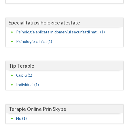
Neamt
Olt
Specialitati psihologice atestate
Psihologie aplicata in domeniul securitatii nat... (1)
Prahova
Psihologie clinica (1)
Salaj
Satu-Mare
Tip Terapie
Sibiu
Cuplu (1)
Suceava
Individual (1)
Teleorman
Timis
Terapie Online Prin Skype
Tulcea
Nu (1)
Valcea