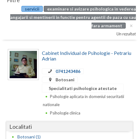
Filtre
Botosani
servicii
examinare si avizare psihologica in vederea
Evenimente
Braila
angajarii si mentinerii in functie pentru agentii de paza cu sau
Cabinet
fara armament
Brasov
Un rezultat
Membri
Bucuresti
Cabinet Individual de Psihologie - Petrariu
Buzau
Adrian
Calarasi
0741243486
Caras-Severin
Botosani
Specialitati psihologice atestate
Cluj
Psihologie aplicata in domeniul securitatii
Constanta
nationale
Psihologie clinica
Covasna
Localitati
Dambovita
Botosani (1)