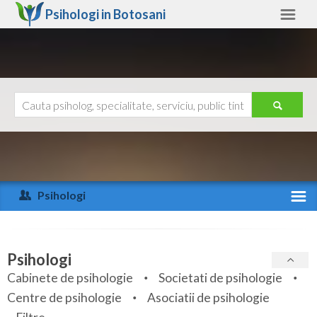
Psihologi in
Botosani
Botosani
Alte judete
Ajutor
Contact
Alba
Arad
Psihologi
Arges
Activitate recenta
Bacau
Specialitati
Psihologi
Bihor
Cabinete de psihologie
Societati de psihologie
Servicii
Centre de psihologie
Asociatii de psihologie
Bistrita-Nasaud
Articole