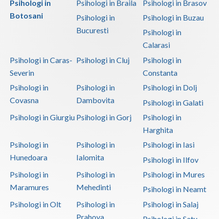
Psihologi in
Psihologi in Braila
Psihologi in Brasov
Botosani
Psihologi in
Psihologi in Buzau
Bucuresti
Psihologi in
Calarasi
Psihologi in Caras-
Psihologi in Cluj
Psihologi in
Severin
Constanta
Psihologi in
Psihologi in
Psihologi in Dolj
Covasna
Dambovita
Psihologi in Galati
Psihologi in Giurgiu
Psihologi in Gorj
Psihologi in
Harghita
Psihologi in
Psihologi in
Psihologi in Iasi
Hunedoara
Ialomita
Psihologi in Ilfov
Psihologi in
Psihologi in
Psihologi in Mures
Maramures
Mehedinti
Psihologi in Neamt
Psihologi in Olt
Psihologi in
Psihologi in Salaj
Prahova
Psihologi in Satu-